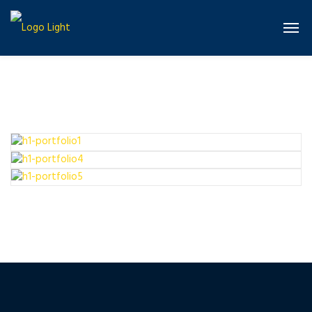
PIED PIPER
Consulting
MACBOOK SCREEN CONCEPT
Consulting
AEROSPACE CLIENT
Consulting
Events